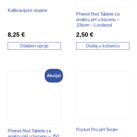
Kalibracijske otopine
Phenol Red Tablete za
analizu pH u bazenu –
10kom – Lovibond
8,25
€
2,50
€
Odaberi opcije
Dodaj u košaricu
Akcija!
Pocket Pro pH Tester
Phenol Red Tablete za
analizu pH u bazenu – 250