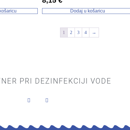
8,15
€
košaricu
Dodaj u košaricu
1
2
3
4
→
NER PRI DEZINFEKCIJI VODE