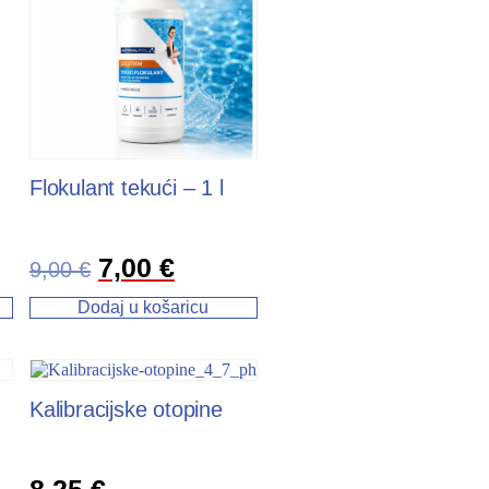
Flokulant tekući – 1 l
7,00
€
9,00
€
Dodaj u košaricu
Kalibracijske otopine