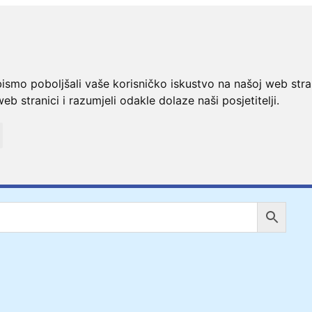
bismo poboljšali vaše korisničko iskustvo na našoj web stra
web stranici i razumjeli odakle dolaze naši posjetitelji.