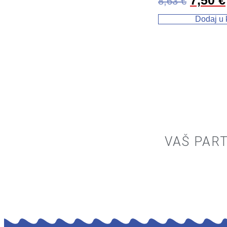
7,50
€
8,63
€
Dodaj u 
VAŠ PART