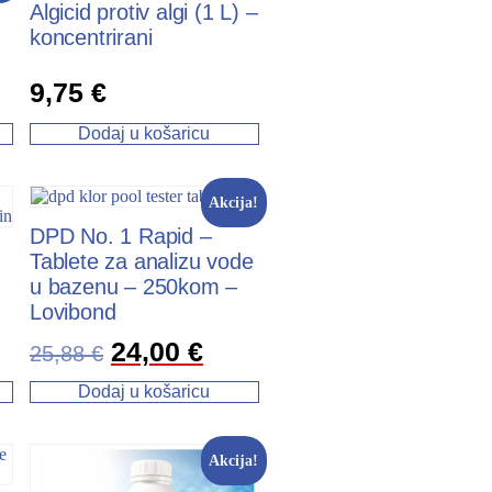
Algicid protiv algi (1 L) –
koncentrirani
9,75
€
Dodaj u košaricu
Akcija!
DPD No. 1 Rapid –
Tablete za analizu vode
u bazenu – 250kom –
Lovibond
24,00
€
25,88
€
Dodaj u košaricu
Akcija!