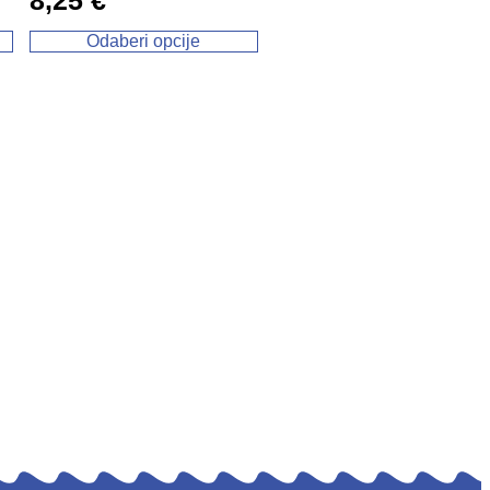
8,25
€
Odaberi opcije