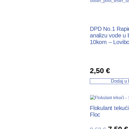
DPD No.1 Rapid
analizu vode u
10kom – Lovib
2,50
€
Dodaj u 
Flokulant tekući
Floc