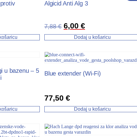
 protiv
Algicid Anti Alg 3
6,00
€
7,88
€
košaricu
Dodaj u košaricu
lgi u bazenu – 5
Blue extender (Wi-Fi)
i
77,50
€
košaricu
Dodaj u košaricu