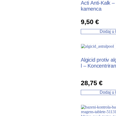
Acti Anti-Kalk –
kamenca
9,50
€
Dodaj u 
Algicid protiv a
l – Koncentriran
28,75
€
Dodaj u 