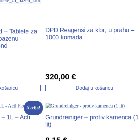
DPD Reagensi za klor, u prahu –
 – Tablete za
1000 komada
 bazenu –
ond
320,00
€
košaricu
Dodaj u košaricu
Akcija!
 – 1L – Acti
Grundreiniger – protiv kamenca (1
lit)