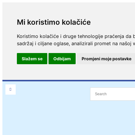
Mi koristimo kolačiće
Koristimo kolačiće i druge tehnologije praćenja da 
sadržaj i ciljane oglase, analizirali promet na našoj 
Slažem se
Odbijam
Promjeni moje postavke