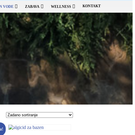
KONTAKT
N VODE
ZABAVA
WELLNESS
a!