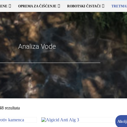
ZENE
OPREMA ZA ČIŠĆENJE
ROBOTSKI ČISTAČI
TRETMA
Analiza Vode
8 rezultata
Akcij