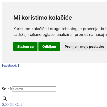
Mi koristimo kolačiće
Koristimo kolačiće i druge tehnologije praćenja da 
sadržaj i ciljane oglase, analizirali promet na našoj 
Slažem se
Odbijam
Promjeni moje postavke
Idi
Facebook-f
na
sadržaj
Search
×
0,00
€
0
Cart