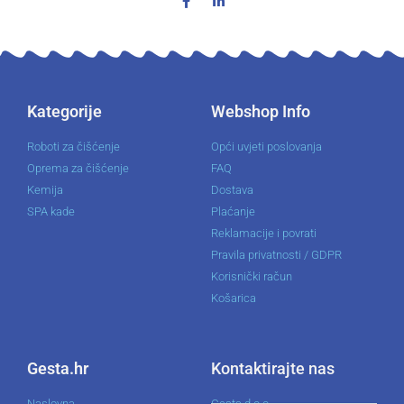
Kategorije
Webshop Info
Roboti za čišćenje
Opći uvjeti poslovanja
Oprema za čišćenje
FAQ
Kemija
Dostava
SPA kade
Plaćanje
Reklamacije i povrati
Pravila privatnosti / GDPR
Korisnički račun
Košarica
Gesta.hr
Kontaktirajte nas
Naslovna
Gesta d.o.o.