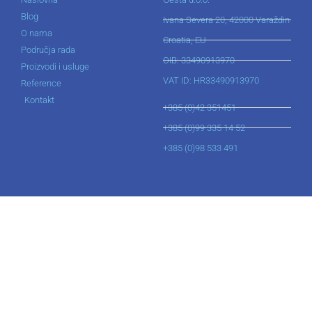
Blog
Ivana Severa 20, 42000 Varaždin
O nama
Croatia, EU
Područja rada
OIB: 33490913970
Proizvodi i usluge
VAT ID: HR33490913970
Reference
Kontakt
+385 (0)42 351451
+385 (0)99 335 14 52
+385 (0)98 533 491