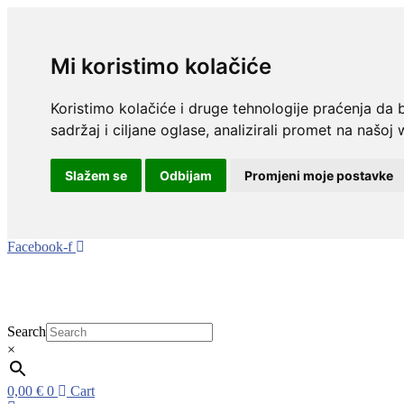
Mi koristimo kolačiće
Koristimo kolačiće i druge tehnologije praćenja da 
sadržaj i ciljane oglase, analizirali promet na našoj 
Slažem se
Odbijam
Promjeni moje postavke
Idi
Facebook-f
na
sadržaj
Search
×
0,00
€
0
Cart