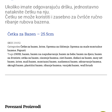
Ukoliko imate odgovarajuću dršku, jednostavno
nataknite četku na nju.
Četku se može koristiti i zasebno za čvršće ručno
ribanje rubova bazena.
Četka za Bazen – 25.5cm
SKU
29052
Categories
Četke za bazen
,
Intex
,
Oprema za čišćenje
,
Oprema za male montažne
bazene
,
Popusti
Tags
29052
,
bazen
,
bazen na napuhavanje
,
bazen za bebe
,
bazen za djecu
,
bazen
za dvoriste
,
cetka za bazen
,
ciscenje bazena
,
cisti bazen
,
dodaci za bazen
,
easy set
bazen
,
intex
,
mali bazen
,
montazni bazen
,
nadzemni bazen
,
odrzavanje bazena
,
okrugli bazen
,
plastični bazen
,
ribanje bazena
,
vanjski bazen
,
wall brush
Povezani Proizvodi