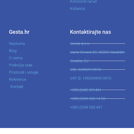
Korisnički račun
Košarica
Gesta.hr
Kontaktirajte nas
Naslovna
Gesta d.o.o.
Blog
Ivana Severa 20, 42000 Varaždin
O nama
Croatia, EU
Područja rada
OIB: 33490913970
Proizvodi i usluge
VAT ID: HR33490913970
Reference
Kontakt
+385 (0)42 351451
+385 (0)99 335 14 52
+385 (0)98 533 491