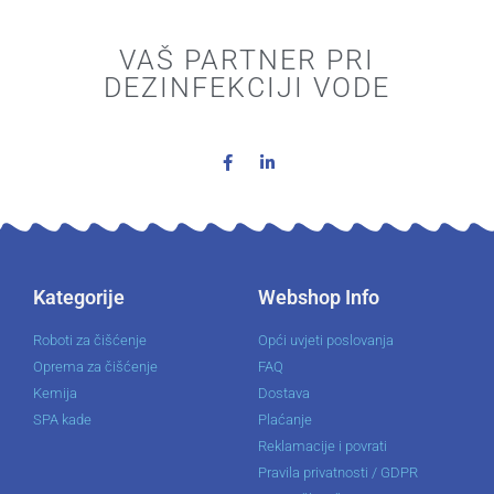
VAŠ PARTNER PRI
DEZINFEKCIJI VODE
Kategorije
Webshop Info
Roboti za čišćenje
Opći uvjeti poslovanja
Oprema za čišćenje
FAQ
Kemija
Dostava
SPA kade
Plaćanje
Reklamacije i povrati
Pravila privatnosti / GDPR