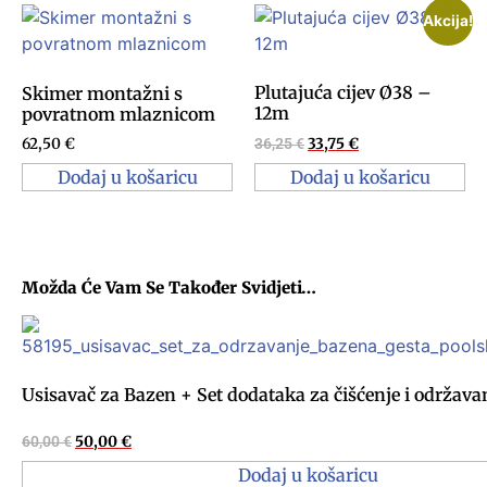
Akcija!
Plutajuća cijev Ø38 –
Skimer montažni s
12m
povratnom mlaznicom
62,50
€
36,25
€
33,75
€
Dodaj u košaricu
Dodaj u košaricu
Možda Će Vam Se Također Svidjeti…
Usisavač za Bazen + Set dodataka za čišćenje i održava
60,00
€
50,00
€
Dodaj u košaricu