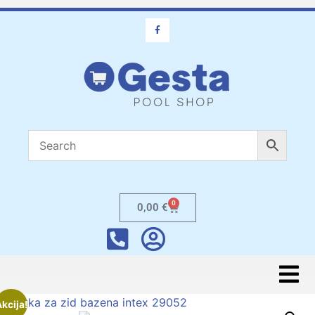
0
0,00
€
kcija!