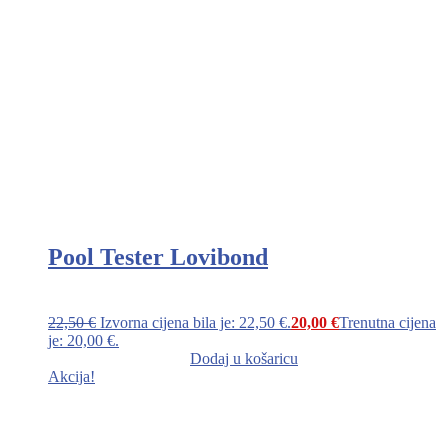
Pool Tester Lovibond
22,50
€
Izvorna cijena bila je: 22,50 €.
20,00
€
Trenutna cijena
je: 20,00 €.
Dodaj u košaricu
Akcija!