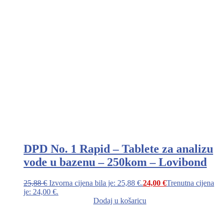
DPD No. 1 Rapid – Tablete za analizu
vode u bazenu – 250kom – Lovibond
25,88
€
Izvorna cijena bila je: 25,88 €.
24,00
€
Trenutna cijena
je: 24,00 €.
Dodaj u košaricu