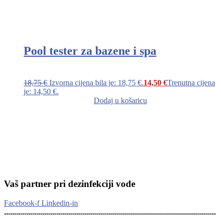
Pool tester za bazene i spa
18,75
€
Izvorna cijena bila je: 18,75 €.
14,50
€
Trenutna cijena
je: 14,50 €.
Dodaj u košaricu
Vaš partner pri dezinfekciji vode
Facebook-f
Linkedin-in