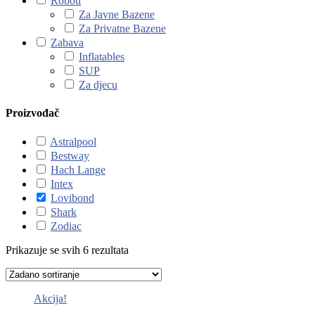
Roboti
Za Javne Bazene
Za Privatne Bazene
Zabava
Inflatables
SUP
Za djecu
Proizvođač
Astralpool
Bestway
Hach Lange
Intex
Lovibond
Shark
Zodiac
Prikazuje se svih 6 rezultata
Akcija!