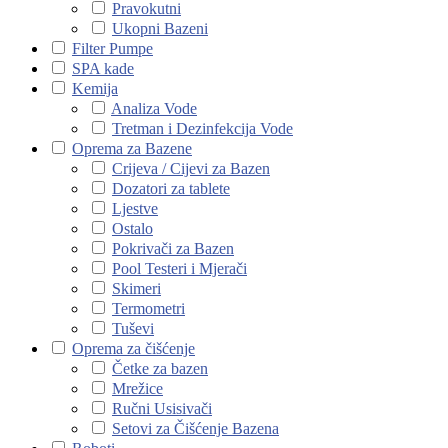
Pravokutni
Ukopni Bazeni
Filter Pumpe
SPA kade
Kemija
Analiza Vode
Tretman i Dezinfekcija Vode
Oprema za Bazene
Crijeva / Cijevi za Bazen
Dozatori za tablete
Ljestve
Ostalo
Pokrivači za Bazen
Pool Testeri i Mjerači
Skimeri
Termometri
Tuševi
Oprema za čišćenje
Četke za bazen
Mrežice
Ručni Usisivači
Setovi za Čišćenje Bazena