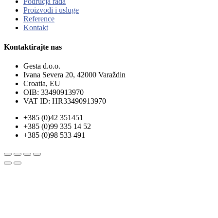
Područja rada
Proizvodi i usluge
Reference
Kontakt
Kontaktirajte nas
Gesta d.o.o.
Ivana Severa 20, 42000 Varaždin
Croatia, EU
OIB: 33490913970
VAT ID: HR33490913970
+385 (0)42 351451
+385 (0)99 335 14 52
+385 (0)98 533 491