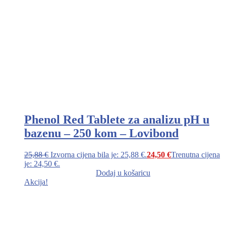
Phenol Red Tablete za analizu pH u
bazenu – 250 kom – Lovibond
25,88
€
Izvorna cijena bila je: 25,88 €.
24,50
€
Trenutna cijena
je: 24,50 €.
Dodaj u košaricu
Akcija!