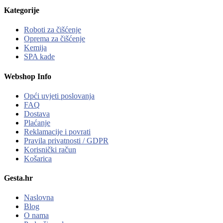
Kategorije
Roboti za čišćenje
Oprema za čišćenje
Kemija
SPA kade
Webshop Info
Opći uvjeti poslovanja
FAQ
Dostava
Plaćanje
Reklamacije i povrati
Pravila privatnosti / GDPR
Korisnički račun
Košarica
Gesta.hr
Naslovna
Blog
O nama