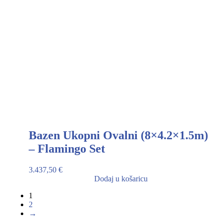
Bazen Ukopni Ovalni (8×4.2×1.5m)
– Flamingo Set
3.437,50
€
Dodaj u košaricu
1
2
→