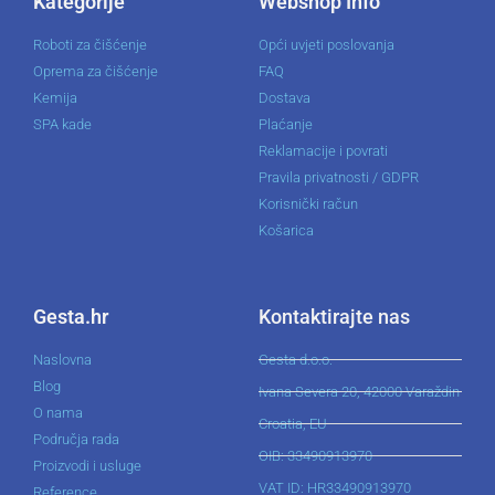
Kategorije
Webshop Info
Roboti za čišćenje
Opći uvjeti poslovanja
Oprema za čišćenje
FAQ
Kemija
Dostava
SPA kade
Plaćanje
Reklamacije i povrati
Pravila privatnosti / GDPR
Korisnički račun
Košarica
Gesta.hr
Kontaktirajte nas
Naslovna
Gesta d.o.o.
Blog
Ivana Severa 20, 42000 Varaždin
O nama
Croatia, EU
Područja rada
OIB: 33490913970
Proizvodi i usluge
VAT ID: HR33490913970
Reference