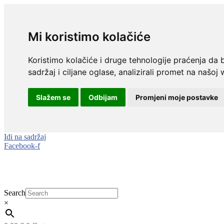
Mi koristimo kolačiće
Koristimo kolačiće i druge tehnologije praćenja da 
sadržaj i ciljane oglase, analizirali promet na našoj 
Slažem se
Odbijam
Promjeni moje postavke
Idi na sadržaj
Facebook-f
Search
×