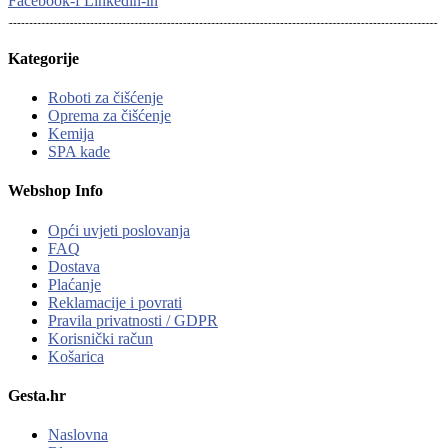
Facebook-f
Linkedin-in
Kategorije
Roboti za čišćenje
Oprema za čišćenje
Kemija
SPA kade
Webshop Info
Opći uvjeti poslovanja
FAQ
Dostava
Plaćanje
Reklamacije i povrati
Pravila privatnosti / GDPR
Korisnički račun
Košarica
Gesta.hr
Naslovna