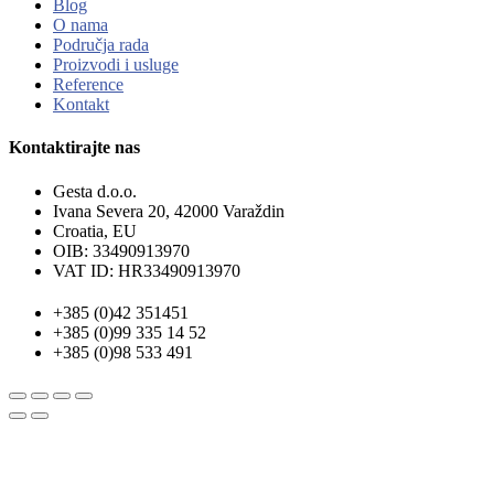
Blog
O nama
Područja rada
Proizvodi i usluge
Reference
Kontakt
Kontaktirajte nas
Gesta d.o.o.
Ivana Severa 20, 42000 Varaždin
Croatia, EU
OIB: 33490913970
VAT ID: HR33490913970
+385 (0)42 351451
+385 (0)99 335 14 52
+385 (0)98 533 491