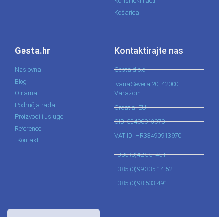
Korisnički račun
Košarica
Gesta.hr
Kontaktirajte nas
Naslovna
Gesta d.o.o.
Blog
Ivana Severa 20, 42000
O nama
Varaždin
Područja rada
Croatia, EU
Proizvodi i usluge
OIB: 33490913970
Reference
VAT ID: HR33490913970
Kontakt
+385 (0)42 351451
+385 (0)99 335 14 52
+385 (0)98 533 491