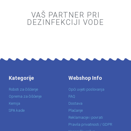
VAŠ PARTNER PRI
DEZINFEKCIJI VODE
Kategorije
Webshop Info
Roboti za čišćenje
Opći uvjeti poslovanja
Oprema za čišćenje
FAQ
Kemija
Dostava
SPA kade
Plaćanje
Reklamacije i povrati
Pravila privatnosti / GDPR