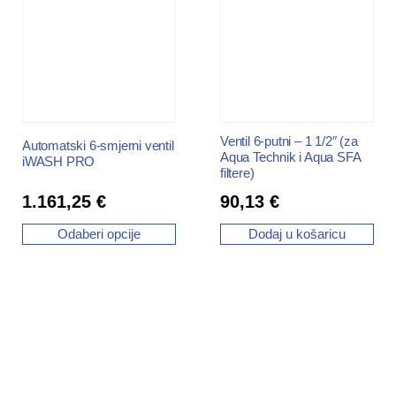
Ventil 6-putni – 1 1/2″ (za
Automatski 6-smjerni ventil
Aqua Technik i Aqua SFA
iWASH PRO
filtere)
1.161,25
€
90,13
€
Odaberi opcije
Dodaj u košaricu