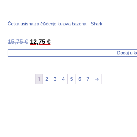
Četka usisna za čišćenje kutova bazena – Shark
15,75
€
12,75
€
Dodaj u k
1
2
3
4
5
6
7
→