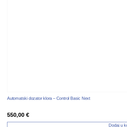
Automatski dozator klora – Control Basic Next
550,00
€
Dodaj u k