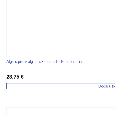
Algicid protiv algi u bazenu – 5 l – Koncentrirani
28,75
€
Dodaj u k