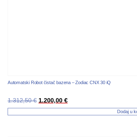
Automatski Robot čistač bazena – Zodiac CNX 30 iQ
1.312,50
€
1.200,00
€
Dodaj u k