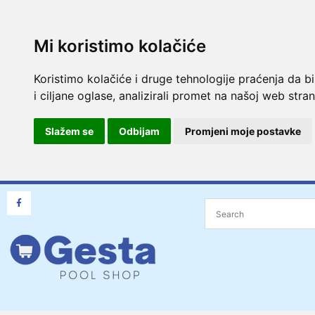
Mi koristimo kolačiće
Koristimo kolačiće i druge tehnologije praćenja da b
i ciljane oglase, analizirali promet na našoj web strani
Slažem se
Odbijam
Promjeni moje postavke