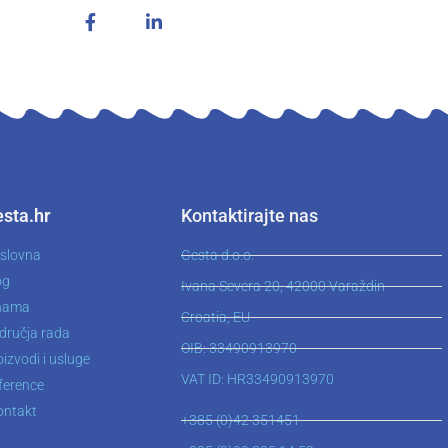
sta.hr
Kontaktirajte nas
slovna
Gesta d.o.o.
og
Ivana Severa 20, 42000 Varaždin
nama
Croatia, EU
dručja rada
OIB: 33490913970
izvodi i usluge
VAT ID: HR33490913970
ference
ontakt
+385 (0)42 351451