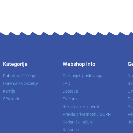
Kategorije
Webshop Info
Ge
Roboti za čišćenje
Opći uvjeti poslovanja
Na
Oprema za čišćenje
FAQ
Bl
Kemija
Dostava
O 
SPA kade
Plaćanje
Po
Reklamacije i povrati
Pro
Pravila privatnosti / GDPR
Re
Korisnički račun
K
Košarica