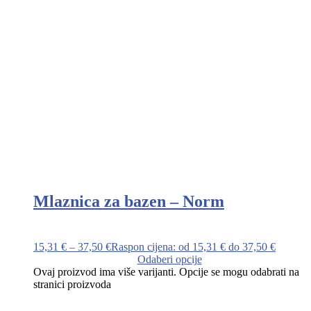
Mlaznica za bazen – Norm
15,31
€
–
37,50
€
Raspon cijena: od 15,31 € do 37,50 €
Odaberi opcije
Ovaj proizvod ima više varijanti. Opcije se mogu odabrati na
stranici proizvoda