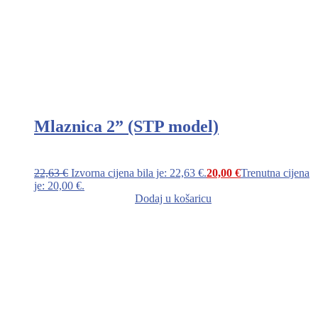
Mlaznica 2” (STP model)
22,63
€
Izvorna cijena bila je: 22,63 €.
20,00
€
Trenutna cijena
je: 20,00 €.
Dodaj u košaricu