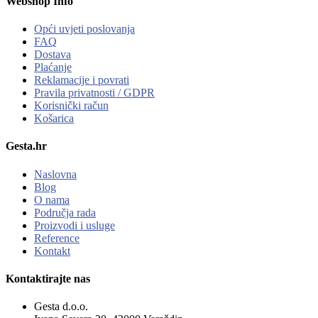
Webshop Info
Opći uvjeti poslovanja
FAQ
Dostava
Plaćanje
Reklamacije i povrati
Pravila privatnosti / GDPR
Korisnički račun
Košarica
Gesta.hr
Naslovna
Blog
O nama
Područja rada
Proizvodi i usluge
Reference
Kontakt
Kontaktirajte nas
Gesta d.o.o.