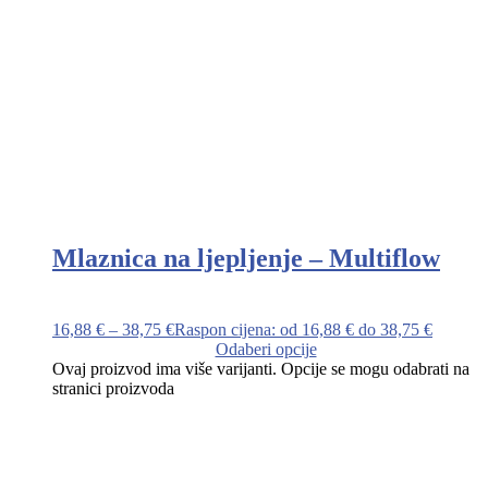
Mlaznica na ljepljenje – Multiflow
16,88
€
–
38,75
€
Raspon cijena: od 16,88 € do 38,75 €
Odaberi opcije
Ovaj proizvod ima više varijanti. Opcije se mogu odabrati na
stranici proizvoda