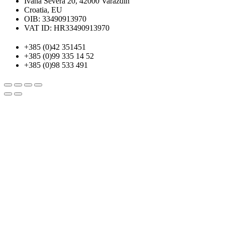
Ivana Severa 20, 42000 Varaždin
Croatia, EU
OIB: 33490913970
VAT ID: HR33490913970
+385 (0)42 351451
+385 (0)99 335 14 52
+385 (0)98 533 491