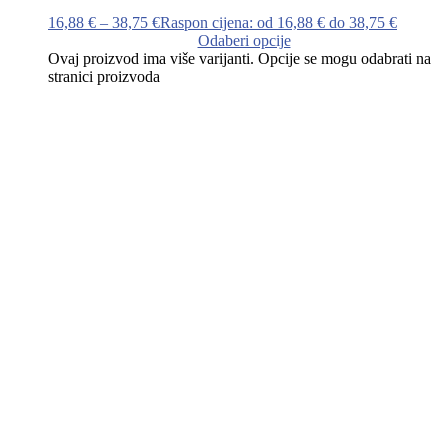
16,88
€
–
38,75
€
Raspon cijena: od 16,88 € do 38,75 €
Odaberi opcije
Ovaj proizvod ima više varijanti. Opcije se mogu odabrati na
stranici proizvoda