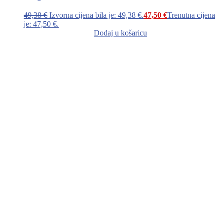
49,38
€
Izvorna cijena bila je: 49,38 €.
47,50
€
Trenutna cijena
je: 47,50 €.
Dodaj u košaricu