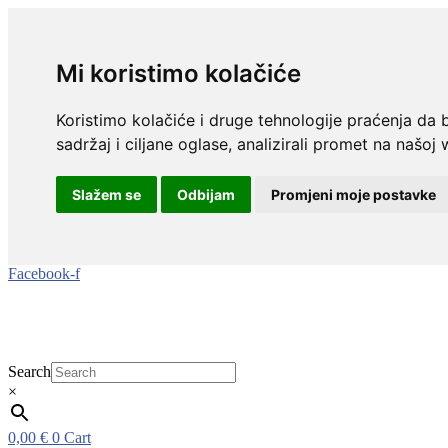
Mi koristimo kolačiće
Koristimo kolačiće i druge tehnologije praćenja da 
sadržaj i ciljane oglase, analizirali promet na našoj 
Slažem se
Odbijam
Promjeni moje postavke
Idi
Facebook-f
na
sadržaj
Search
×
0,00
€
0
Cart