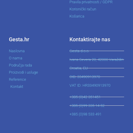
Pravila privatnosti / GDPR
Korisnički račun
Košarica
Gesta.hr
Kontaktirajte nas
Naslovna
Gesta d.o.o.
O nama
Ivana Severa 20, 42000 Varaždin
Područja rada
Croatia, EU
Proizvodi i usluge
OIB: 33490913970
Reference
VAT ID: HR33490913970
Kontakt
+385 (0)42 351451
+385 (0)99 335 14 52
+385 (0)98 533 491