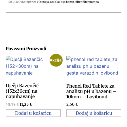
SKU
4099
Categories
Filtracija
,
Ostalo
Tags
bazen
,
filter
,
filter pumpa
Povezani Proizvodi
Akcija!
Dječji Bazenčić
Phenol Red Tablete za
(152x30cm) na
analizu pH u bazenu –
napuhavanje
10kom – Lovibond
13,13
€
11,25
€
2,50
€
Dodaj u košaricu
Dodaj u košaricu