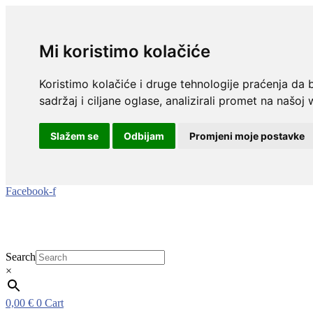
Mi koristimo kolačiće
Koristimo kolačiće i druge tehnologije praćenja da 
sadržaj i ciljane oglase, analizirali promet na našoj 
Slažem se
Odbijam
Promjeni moje postavke
Idi
Facebook-f
na
sadržaj
Search
×
0,00
€
0
Cart