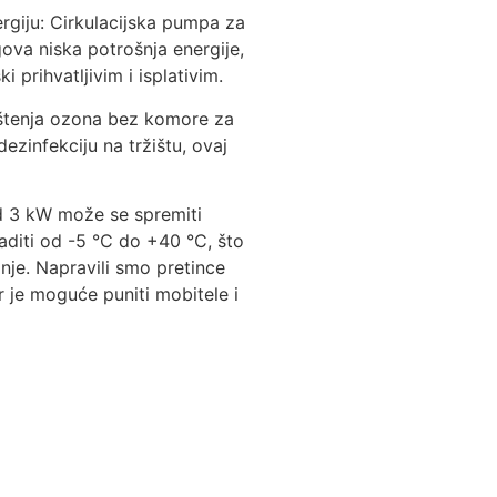
rgiju: Cirkulacijska pumpa za
ova niska potrošnja energije,
i prihvatljivim i isplativim.
ištenja ozona bez komore za
ezinfekciju na tržištu, ovaj
od 3 kW može se spremiti
aditi od -5 °C do +40 °C, što
anje. Napravili smo pretince
r je moguće puniti mobitele i