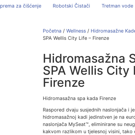
prema za čišćenje
Robotski Čistači
Tretman vode
Početna
/
Wellness
/
Hidromasažne Kad
SPA Wellis City Life – Firenze
Hidromasažna S
SPA Wellis City 
Firenze
Hidromasažna spa kada Firenze
Raspored dvaju susjednih naslonjača i j
hidromasažnoj kadi jedinstven je na euro
naslonjača MySeat™, eliminirane su neu
kakvom razlikom u tjelesnoj visini, tako d