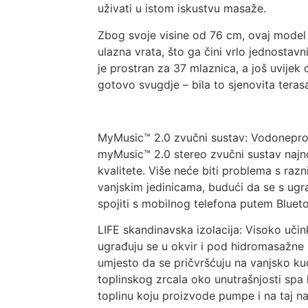
uživati ​​u istom iskustvu masaže.
Zbog svoje visine od 76 cm, ovaj model
ulazna vrata, što ga čini vrlo jednostav
je prostran za 37 mlaznica, a još uvijek
gotovo svugdje – bila to sjenovita teras
MyMusic™ 2.0 zvučni sustav: Vodonepropu
myMusic™ 2.0 stereo zvučni sustav najnov
kvalitete. Više neće biti problema s razn
vanjskim jedinicama, budući da se s u
spojiti s mobilnog telefona putem Bluet
LIFE skandinavska izolacija: Visoko učin
ugrađuju se u okvir i pod hidromasažne
umjesto da se pričvršćuju na vanjsko kući
toplinskog zrcala oko unutrašnjosti spa k
toplinu koju proizvode pumpe i na taj na