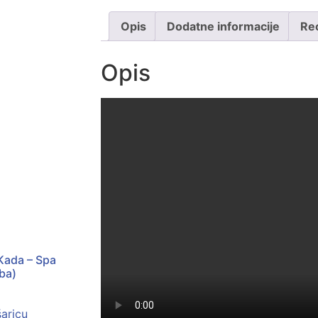
Opis
Dodatne informacije
Rec
Opis
Kada – Spa
ba)
aricu