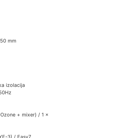
 750 mm
a izolacija
 50Hz
 (Ozone + mixer) / 1 ×
.YE-3) / Easy7