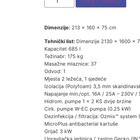
Dodaj u košaricu
Dimenzije:
213 x 160 x 75 cm
Tehnički list:
Dimenzije 2130 x 1600 x
Kapacitet 685 l
Težinabr: 175 kg
Masažne mlaznice: 37
Odvod: 1
Mjesta 2 ležeća, 1 sjedeće
Izolacija (Polyfoam) 3,5 mm skandinavsk
Napajanje min./opt. 16A / 25A – 230V /
Hidrom. pumpe 1 × 2 KS dvije brzine
Cirk. pumpe W-EC pumpa (0.25 kW)
Dezinfekcija / filtracija: Ozmix™ system
MicroPlus antibacterial kartuše
Grijač 3 kW
Upravljačka jedinica / zaslon Gecko (IN