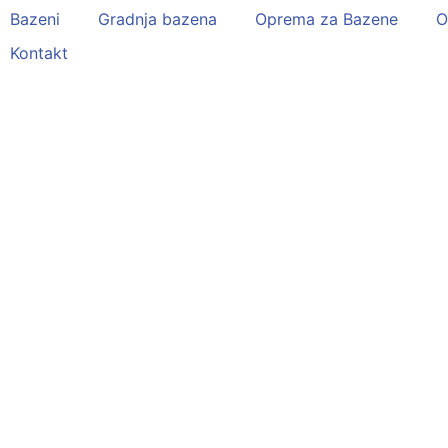
Bazeni
Gradnja bazena
Oprema za Bazene
O
Kontakt