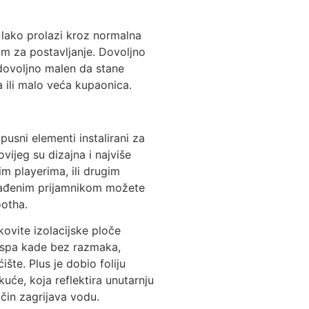
 lako prolazi kroz normalna
nim za postavljanje. Dovoljno
 dovoljno malen da stane
a ili malo veća kupaonica.
sni elementi instalirani za
ijeg su dizajna i najviše
im playerima, ili drugim
građenim prijamnikom možete
ootha.
kovite izolacijske ploče
 spa kade bez razmaka,
šte. Plus je dobio foliju
uće, koja reflektira unutarnju
čin zagrijava vodu.