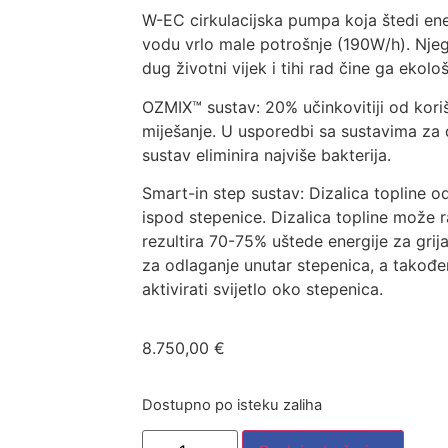
W-EC cirkulacijska pumpa koja štedi ene
vodu vrlo male potrošnje (190W/h). Njeg
dug životni vijek i tihi rad čine ga ekološk
OZMIX™ sustav: 20% učinkovitiji od kor
miješanje. U usporedbi sa sustavima za d
sustav eliminira najviše bakterija.
Smart-in step sustav: Dizalica topline 
ispod stepenice. Dizalica topline može r
rezultira 70-75% uštede energije za grij
za odlaganje unutar stepenica, a takođe
aktivirati svijetlo oko stepenica.
8.750,00
€
Dostupno po isteku zaliha