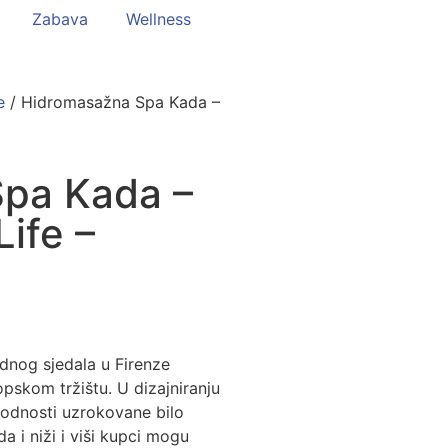
Zabava
Wellness
e
/ Hidromasažna Spa Kada –
pa Kada –
Life –
ednog sjedala u Firenze
pskom tržištu. U dizajniranju
godnosti uzrokovane bilo
a i niži i viši kupci mogu