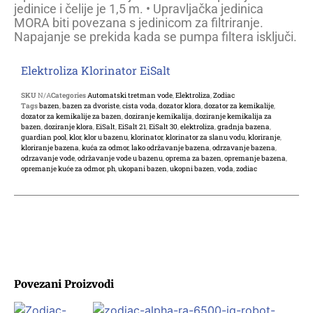
jedinice i čelije je 1,5 m. • Upravljačka jedinica
MORA biti povezana s jedinicom za filtriranje.
Napajanje se prekida kada se pumpa filtera isključi.
Elektroliza Klorinator EiSalt
SKU
N/A
Categories
Automatski tretman vode
,
Elektroliza
,
Zodiac
Tags
bazen
,
bazen za dvoriste
,
cista voda
,
dozator klora
,
dozator za kemikalije
,
dozator za kemikalije za bazen
,
doziranje kemikalija
,
doziranje kemikalija za
bazen
,
doziranje klora
,
EiSalt
,
EiSalt 21
,
EiSalt 30
,
elektroliza
,
gradnja bazena
,
guardian pool
,
klor
,
klor u bazenu
,
klorinator
,
klorinator za slanu vodu
,
kloriranje
,
kloriranje bazena
,
kuća za odmor
,
lako održavanje bazena
,
odrzavanje bazena
,
odrzavanje vode
,
održavanje vode u bazenu
,
oprema za bazen
,
opremanje bazena
,
opremanje kuće za odmor
,
ph
,
ukopani bazen
,
ukopni bazen
,
voda
,
zodiac
Povezani Proizvodi