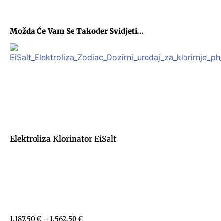
Možda Će Vam Se Također Svidjeti…
Elektroliza Klorinator EiSalt
1.187,50
€
–
1.562,50
€