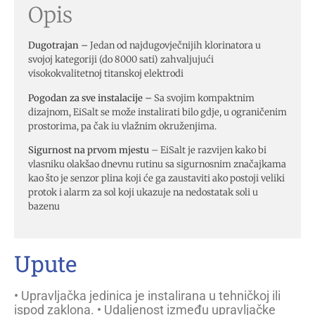
Opis
Dugotrajan –
Jedan od najdugovječnijih klorinatora u
svojoj kategoriji (do 8000 sati) zahvaljujući
visokokvalitetnoj titanskoj elektrodi
Pogodan za sve instalacije –
Sa svojim kompaktnim
dizajnom, EiSalt se može instalirati bilo gdje, u ograničenim
prostorima, pa čak iu vlažnim okruženjima.
Sigurnost na prvom mjestu
– EiSalt je razvijen kako bi
vlasniku olakšao dnevnu rutinu sa sigurnosnim značajkama
kao što je senzor plina koji će ga zaustaviti ako postoji veliki
protok i alarm za sol koji ukazuje na nedostatak soli u
bazenu
Upute
• Upravljačka jedinica je instalirana u tehničkoj ili
ispod zaklona. • Udaljenost između upravljačke