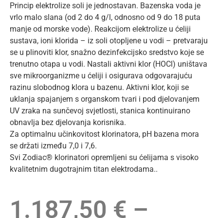
Princip elektrolize soli je jednostavan. Bazenska voda je
vrlo malo slana (od 2 do 4 g/l, odnosno od 9 do 18 puta
manje od morske vode). Reakcijom elektrolize u ćeliji
sustava, ioni klorida – iz soli otopljene u vodi – pretvaraju
se u plinoviti klor, snažno dezinfekcijsko sredstvo koje se
trenutno otapa u vodi. Nastali aktivni klor (HOCl) uništava
sve mikroorganizme u ćeliji i osigurava odgovarajuću
razinu slobodnog klora u bazenu. Aktivni klor, koji se
uklanja spajanjem s organskom tvari i pod djelovanjem
UV zraka na sunčevoj svjetlosti, stanica kontinuirano
obnavlja bez djelovanja korisnika.
Za optimalnu učinkovitost klorinatora, pH bazena mora
se držati između 7,0 i 7,6.
Svi Zodiac® klorinatori opremljeni su ćelijama s visoko
kvalitetnim dugotrajnim titan elektrodama..
1.187,50
€
–