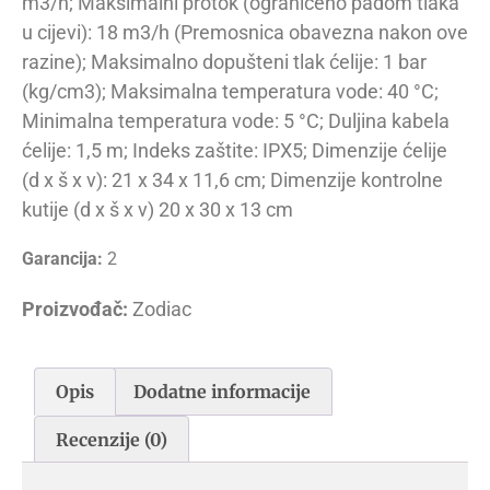
m3/h; Maksimalni protok (ograničeno padom tlaka
u cijevi): 18 m3/h (Premosnica obavezna nakon ove
razine); Maksimalno dopušteni tlak ćelije: 1 bar
(kg/cm3); Maksimalna temperatura vode: 40 °C;
Minimalna temperatura vode: 5 °C; Duljina kabela
ćelije: 1,5 m; Indeks zaštite: IPX5; Dimenzije ćelije
(d x š x v): 21 x 34 x 11,6 cm; Dimenzije kontrolne
kutije (d x š x v) 20 x 30 x 13 cm
Garancija:
2
Proizvođač:
Zodiac
Opis
Dodatne informacije
Recenzije (0)