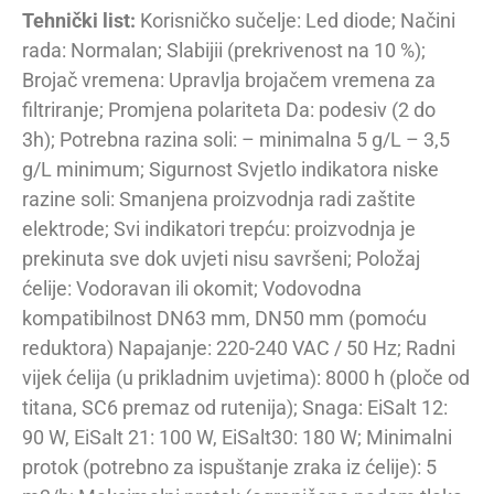
Tehnički list:
Korisničko sučelje: Led diode; Načini
rada: Normalan; Slabijii (prekrivenost na 10 %);
Brojač vremena: Upravlja brojačem vremena za
filtriranje; Promjena polariteta Da: podesiv (2 do
3h); Potrebna razina soli: – minimalna 5 g/L – 3,5
g/L minimum; Sigurnost Svjetlo indikatora niske
razine soli: Smanjena proizvodnja radi zaštite
elektrode; Svi indikatori trepću: proizvodnja je
prekinuta sve dok uvjeti nisu savršeni; Položaj
ćelije: Vodoravan ili okomit; Vodovodna
kompatibilnost DN63 mm, DN50 mm (pomoću
reduktora) Napajanje: 220-240 VAC / 50 Hz; Radni
vijek ćelija (u prikladnim uvjetima): 8000 h (ploče od
titana, SC6 premaz od rutenija); Snaga: EiSalt 12:
90 W, EiSalt 21: 100 W, EiSalt30: 180 W; Minimalni
protok (potrebno za ispuštanje zraka iz ćelije): 5