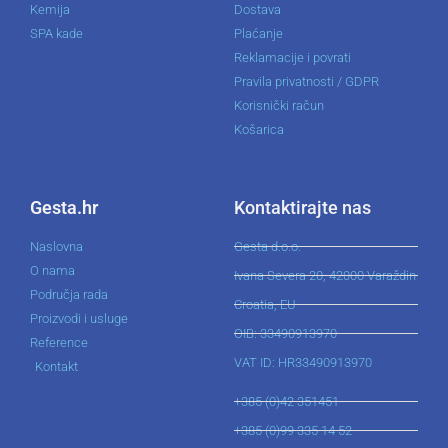
Kemija
Dostava
SPA kade
Plaćanje
Reklamacije i povrati
Pravila privatnosti / GDPR
Korisnički račun
Košarica
Gesta.hr
Kontaktirajte nas
Naslovna
Gesta d.o.o.
O nama
Ivana Severa 20, 42000 Varaždin
Područja rada
Croatia, EU
Proizvodi i usluge
OIB: 33490913970
Reference
VAT ID: HR33490913970
Kontakt
+385 (0)42 351451
+385 (0)99 335 14 52