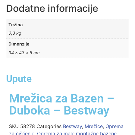
Dodatne informacije
Težina
0,3 kg
Dimenzije
34 × 43 × 5 cm
Upute
Mrežica za Bazen –
Duboka – Bestway
SKU
58278
Categories
Bestway
,
Mrežice
,
Oprema
za čišćenje
,
Oprema za male montažne bazene
,