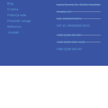
Blog
Ivana Severa 20, 42000 Varaždin
O nama
Croatia, EU
Područja rada
OIB: 33490913970
Proizvodi i usluge
VAT ID: HR33490913970
Reference
Kontakt
+385 (0)42 351451
+385 (0)99 335 14 52
+385 (0)98 533 491