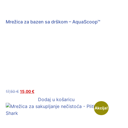
Mrežica za bazen sa drškom – AquaScoop™
17,50
€
15,00
€
Dodaj u košaricu
Akcija!