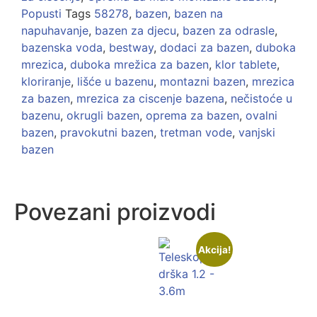
Popusti
Tags
58278
,
bazen
,
bazen na
napuhavanje
,
bazen za djecu
,
bazen za odrasle
,
bazenska voda
,
bestway
,
dodaci za bazen
,
duboka
mrezica
,
duboka mrežica za bazen
,
klor tablete
,
kloriranje
,
lišće u bazenu
,
montazni bazen
,
mrezica
za bazen
,
mrezica za ciscenje bazena
,
nečistoće u
bazenu
,
okrugli bazen
,
oprema za bazen
,
ovalni
bazen
,
pravokutni bazen
,
tretman vode
,
vanjski
bazen
Povezani proizvodi
Akcija!