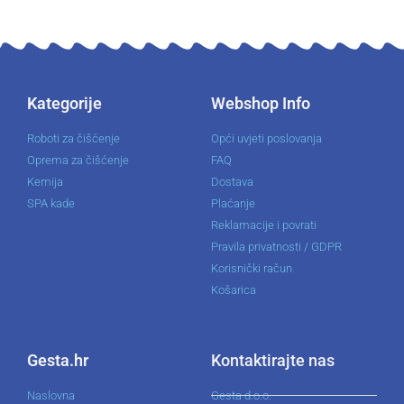
Kategorije
Webshop Info
Roboti za čišćenje
Opći uvjeti poslovanja
Oprema za čišćenje
FAQ
Kemija
Dostava
SPA kade
Plaćanje
Reklamacije i povrati
Pravila privatnosti / GDPR
Korisnički račun
Košarica
Gesta.hr
Kontaktirajte nas
Naslovna
Gesta d.o.o.