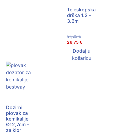
Teleskopska
drška 1.2 –
3.6m
31,25
€
26,75
€
Dodaj u
košaricu
Dozirni
plovak za
kemikalije
Ø12,7cm –
za klor