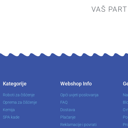
VAŠ PART
Kategorije
Webshop Info
Ge
Roboti za čišćenje
Opći uvjeti poslovanja
Na
Oprema za čišćenje
FAQ
Bl
Kemija
Dostava
O 
SPA kade
Plaćanje
Po
Reklamacije i povrati
Pro