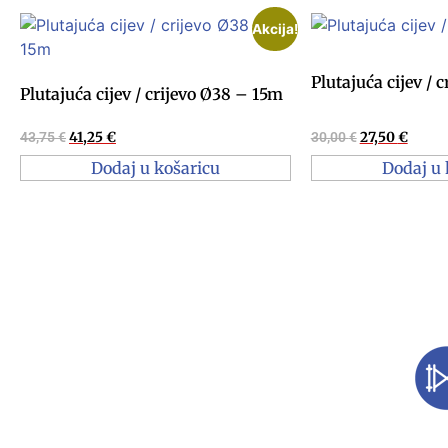
Akcija!
Plutajuća cijev / 
Plutajuća cijev / crijevo Ø38 – 15m
43,75
€
41,25
€
30,00
€
27,50
€
Dodaj u košaricu
Dodaj u 