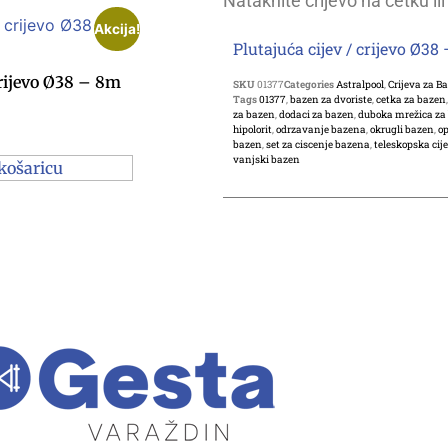
Nataknite crijevo na četku il
Akcija!
Plutajuća cijev / crijevo Ø38
crijevo Ø38 – 8m
SKU
01377
Categories
Astralpool
,
Crijeva za B
Tags
01377
,
bazen za dvoriste
,
cetka za bazen
za bazen
,
dodaci za bazen
,
duboka mrežica za
hipolorit
,
odrzavanje bazena
,
okrugli bazen
,
o
bazen
,
set za ciscenje bazena
,
teleskopska cij
vanjski bazen
košaricu