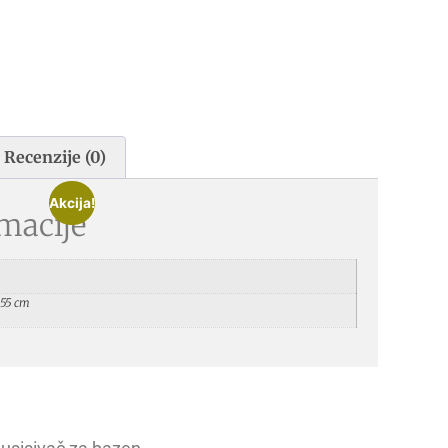
Recenzije (0)
Akcija!
macije
ark
 55 cm