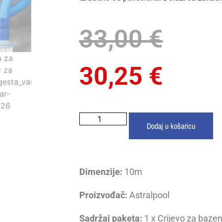
33,00
€
30,25
€
Dodaj u košaricu
Dimenzije:
10m
Proizvođač:
Astralpool
Sadržaj paketa:
1 x Crijevo za baze