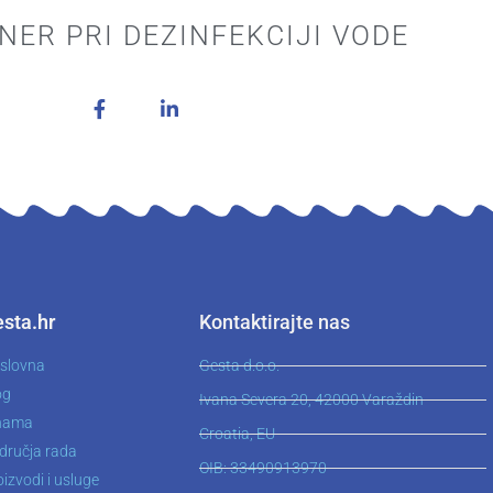
NER PRI DEZINFEKCIJI VODE
sta.hr
Kontaktirajte nas
slovna
Gesta d.o.o.
og
Ivana Severa 20, 42000 Varaždin
nama
Croatia, EU
dručja rada
OIB: 33490913970
izvodi i usluge