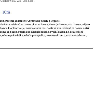
i usisivač za bazen
 – 10m
azen
,
Oprema za Bazene
,
Oprema za čišćenje
,
Popusti
,
četka za usisivač za bazen
,
cijev za bazen
,
ciscenje bazena
,
cisti bazen
,
crijevo
 bazen
,
klor
,
kloriranje
,
mrezica za bazen
,
nastavak za usisivač za bazen
,
natrij
prema za bazen
,
oprema za čišćenje bazena
,
ovalni bazen
,
ph
,
pravokutni
ev
,
teleskopska drška
,
teleskopska palica
,
teleskopski stap
,
usisivac za bazen
,