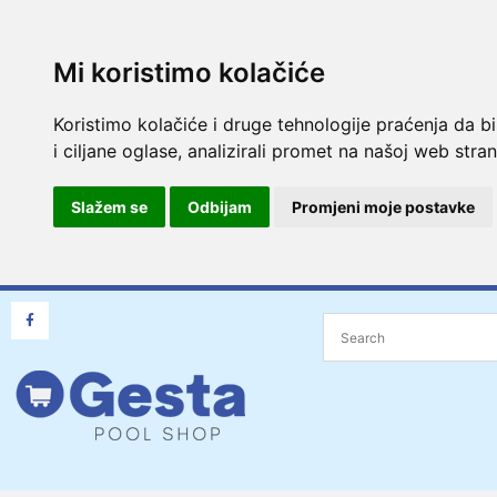
Mi koristimo kolačiće
Koristimo kolačiće i druge tehnologije praćenja da b
i ciljane oglase, analizirali promet na našoj web strani
Slažem se
Odbijam
Promjeni moje postavke