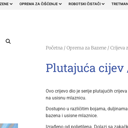
ZENE
OPREMA ZA ČIŠĆENJE
ROBOTSKI ČISTAČI
TRETMAN
Početna
/
Oprema za Bazene
/
Crijeva 
Plutajuća cijev
Ovo crijevo dio je serije plutajućih crije
na usisnu mlaznicu.
Dostupno u različitim bojama, duljinama
bazena i usisne mlaznice.
Izrađeno od polietilena. Dolazi sa zaka