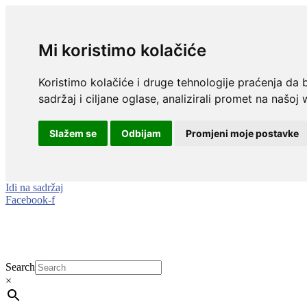
Mi koristimo kolačiće
Koristimo kolačiće i druge tehnologije praćenja da 
sadržaj i ciljane oglase, analizirali promet na našoj 
Slažem se
Odbijam
Promjeni moje postavke
Idi na sadržaj
Facebook-f
Search
×