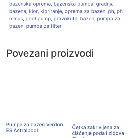
bazenska oprema
,
bazenska pumpa
,
gradnja
bazena
,
klor
,
kloriranje
,
oprema za bazen
,
ph
,
ph
minus
,
pool pump
,
pravokutni bazen
,
pumpa za
bazen
,
pumpa za filter
Povezani proizvodi
Pumpa za bazen Verdon
Četka zakrivljena za
ES Astralpool
čišćenje poda i zidova –