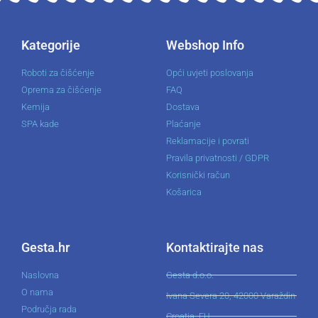
Kategorije
Webshop Info
Roboti za čišćenje
Opći uvjeti poslovanja
Oprema za čišćenje
FAQ
Kemija
Dostava
SPA kade
Plaćanje
Reklamacije i povrati
Pravila privatnosti / GDPR
Korisnički račun
Košarica
Gesta.hr
Kontaktirajte nas
Naslovna
Gesta d.o.o.
O nama
Ivana Severa 20, 42000 Varaždin
Područja rada
Croatia, EU