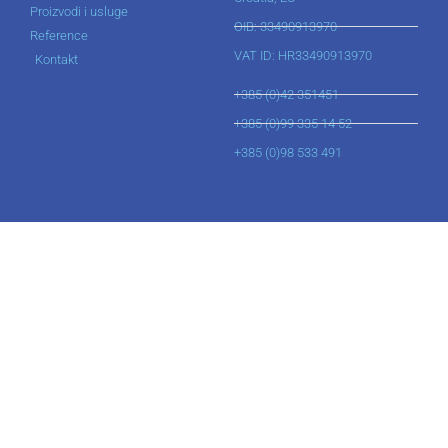
Proizvodi i usluge
OIB: 33490913970
Reference
VAT ID: HR33490913970
Kontakt
+385 (0)42 351451
+385 (0)99 335 14 52
+385 (0)98 533 491