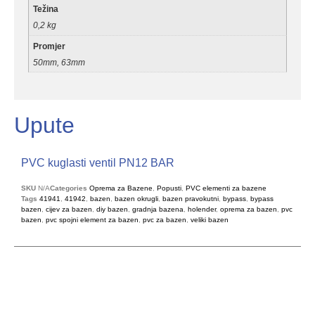
Težina
0,2 kg
Promjer
50mm, 63mm
Upute
PVC kuglasti ventil PN12 BAR
SKU
N/A
Categories
Oprema za Bazene
,
Popusti
,
PVC elementi za bazene
Tags
41941
,
41942
,
bazen
,
bazen okrugli
,
bazen pravokutni
,
bypass
,
bypass
bazen
,
cijev za bazen
,
diy bazen
,
gradnja bazena
,
holender
,
oprema za bazen
,
pvc
bazen
,
pvc spojni element za bazen
,
pvc za bazen
,
veliki bazen