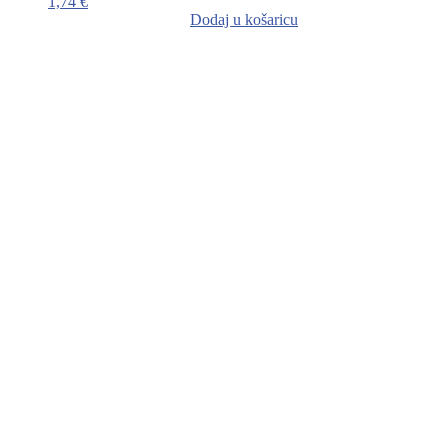
1,74
€
Dodaj u košaricu