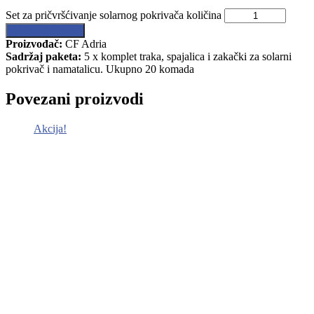
Set za pričvršćivanje solarnog pokrivača količina
Dodaj u košaricu
Proizvođač:
CF Adria
Sadržaj paketa:
5 x komplet traka, spajalica i zakački za solarni
pokrivač i namatalicu. Ukupno 20 komada
Povezani proizvodi
Akcija!