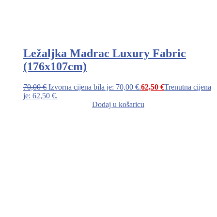
Ležaljka Madrac Luxury Fabric
(176x107cm)
70,00
€
Izvorna cijena bila je: 70,00 €.
62,50
€
Trenutna cijena
je: 62,50 €.
Dodaj u košaricu