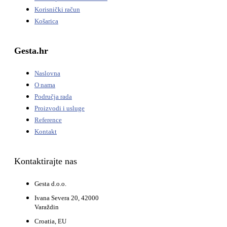
Korisnički račun
Košarica
Gesta.hr
Naslovna
O nama
Područja rada
Proizvodi i usluge
Reference
Kontakt
Kontaktirajte nas
Gesta d.o.o.
Ivana Severa 20, 42000
Varaždin
Croatia, EU