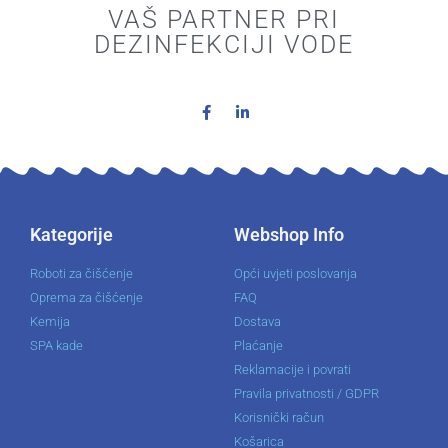
VAŠ PARTNER PRI
DEZINFEKCIJI VODE
Kategorije
Webshop Info
Roboti za čišćenje
Opći uvjeti poslovanja
Oprema za čišćenje
FAQ
Kemija
Dostava
SPA kade
Plaćanje
Reklamacije i povrati
Pravila privatnosti / GDPR
Korisnički račun
Košarica