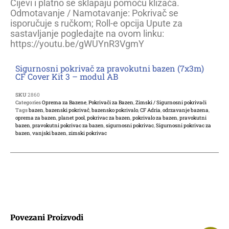
Cijevi i platno se sklapaju pomoću klizača.
Odmotavanje / Namotavanje: Pokrivač se
isporučuje s ručkom; Roll-e opcija Upute za
sastavljanje pogledajte na ovom linku:
https://youtu.be/gWUYnR3VgmY
Sigurnosni pokrivač za pravokutni bazen (7x3m)
CF Cover Kit 3 – modul AB
SKU
2860
Categories
Oprema za Bazene
,
Pokrivači za Bazen
,
Zimski / Sigurnosni pokrivači
Tags
bazen
,
bazenski pokrivač
,
bazensko pokrivalo
,
CF Adria
,
odrzavanje bazena
,
oprema za bazen
,
planet pool
,
pokrivac za bazen
,
pokrivalo za bazen
,
pravokutni
bazen
,
pravokutni pokrivac za bazen
,
sigurnosni pokrivac
,
Sigurnosni pokrivac za
bazen
,
vanjski bazen
,
zimski pokrivac
Povezani Proizvodi