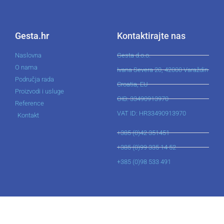
Gesta.hr
Kontaktirajte nas
Naslovna
Gesta d.o.o.
O nama
Ivana Severa 20, 42000 Varaždin
Područja rada
Croatia, EU
Proizvodi i usluge
OIB: 33490913970
Reference
VAT ID: HR33490913970
Kontakt
+385 (0)42 351451
+385 (0)99 335 14 52
+385 (0)98 533 491