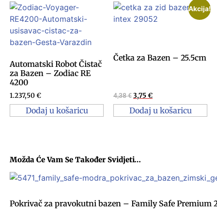
Akcija!
Četka za Bazen – 25.5cm
Automatski Robot Čistač
za Bazen – Zodiac RE
4200
1.237,50
€
4,38
€
3,75
€
Dodaj u košaricu
Dodaj u košaricu
Možda Će Vam Se Također Svidjeti…
Pokrivač za pravokutni bazen – Family Safe Premium 2