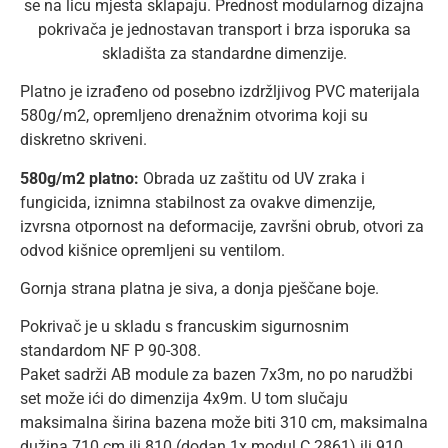
se na licu mjesta sklapaju. Prednost modularnog dizajna
pokrivača je jednostavan transport i brza isporuka sa
skladišta za standardne dimenzije.
Platno je izrađeno od posebno izdržljivog PVC materijala
580g/m2, opremljeno drenažnim otvorima koji su
diskretno skriveni.
580g/m2 platno:
Obrada uz zaštitu od UV zraka i
fungicida, iznimna stabilnost za ovakve dimenzije,
izvrsna otpornost na deformacije, završni obrub, otvori za
odvod kišnice opremljeni su ventilom.
Gornja strana platna je siva, a donja pješčane boje.
Pokrivač je u skladu s francuskim sigurnosnim
standardom NF P 90-308.
Paket sadrži AB module za bazen 7x3m, no po narudžbi
set može ići do dimenzija 4x9m. U tom slučaju
maksimalna širina bazena može biti 310 cm, maksimalna
dužina 710 cm ili 810 (dodan 1x modul C 2861) ili 910