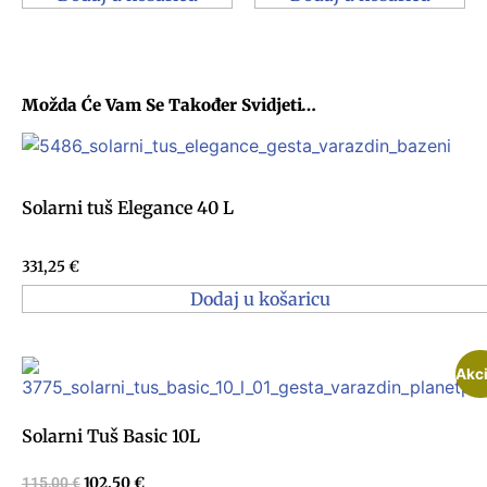
Možda Će Vam Se Također Svidjeti…
Solarni tuš Elegance 40 L
331,25
€
Dodaj u košaricu
Akci
Solarni Tuš Basic 10L
115,00
€
102,50
€