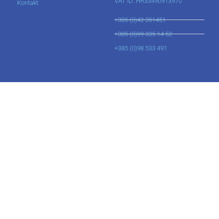
VAT ID: HR33490913970
Kontakt
+385 (0)42 351451
+385 (0)99 335 14 52
+385 (0)98 533 491