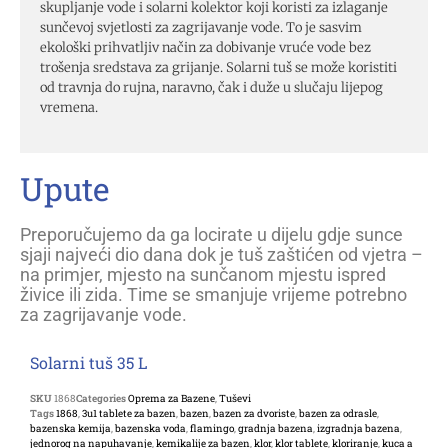
skupljanje vode i solarni kolektor koji koristi za izlaganje
sunčevoj svjetlosti za zagrijavanje vode. To je sasvim
ekološki prihvatljiv način za dobivanje vruće vode bez
trošenja sredstava za grijanje. Solarni tuš se može koristiti
od travnja do rujna, naravno, čak i duže u slučaju lijepog
vremena.
Upute
Preporučujemo da ga locirate u dijelu gdje sunce
sjaji najveći dio dana dok je tuš zaštićen od vjetra –
na primjer, mjesto na sunčanom mjestu ispred
živice ili zida. Time se smanjuje vrijeme potrebno
za zagrijavanje vode.
Solarni tuš 35 L
SKU
1868
Categories
Oprema za Bazene
,
Tuševi
Tags
1868
,
3u1 tablete za bazen
,
bazen
,
bazen za dvoriste
,
bazen za odrasle
,
bazenska kemija
,
bazenska voda
,
flamingo
,
gradnja bazena
,
izgradnja bazena
,
jednorog na napuhavanje
,
kemikalije za bazen
,
klor
,
klor tablete
,
kloriranje
,
kuca a