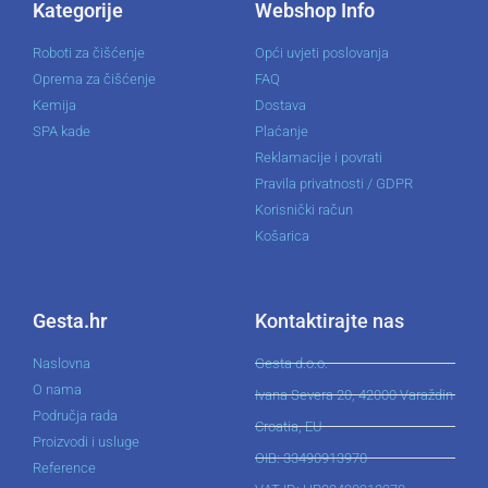
Kategorije
Webshop Info
Roboti za čišćenje
Opći uvjeti poslovanja
Oprema za čišćenje
FAQ
Kemija
Dostava
SPA kade
Plaćanje
Reklamacije i povrati
Pravila privatnosti / GDPR
Korisnički račun
Košarica
Gesta.hr
Kontaktirajte nas
Naslovna
Gesta d.o.o.
O nama
Ivana Severa 20, 42000 Varaždin
Područja rada
Croatia, EU
Proizvodi i usluge
OIB: 33490913970
Reference