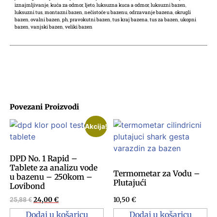
iznajmljivanje
,
kuća za odmor
,
ljeto
,
luksuzna kuca a odmor
,
luksuzni bazen
,
luksuzni tus
,
montazni bazen
,
nečistoće u bazenu
,
odrzavanje bazena
,
okrugli
bazen
,
ovalni bazen
,
ph
,
pravokutni bazen
,
tus kraj bazena
,
tus za bazen
,
ukopni
bazen
,
vanjski bazen
,
veliki bazen
Povezani Proizvodi
Akcija!
DPD No. 1 Rapid –
Tablete za analizu vode
Termometar za Vodu –
u bazenu – 250kom –
Plutajući
Lovibond
25,88
€
24,00
€
10,50
€
Dodaj u košaricu
Dodaj u košaricu