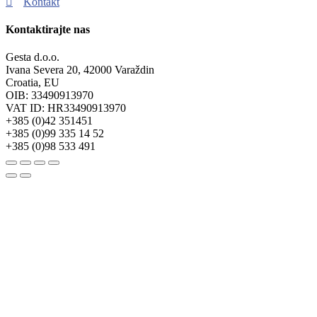
Kontakt
Kontaktirajte nas
Gesta d.o.o.
Ivana Severa 20, 42000 Varaždin
Croatia, EU
OIB: 33490913970
VAT ID: HR33490913970
+385 (0)42 351451
+385 (0)99 335 14 52
+385 (0)98 533 491