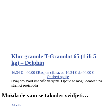
Klor granule T-Granulat 65 (1 ili 5
kg) – Delphin
16,34
€
–
60,00
€
Raspon cijena: od 16,34 € do 60,00 €
Odaberi opcije
Ovaj proizvod ima više varijanti. Opcije se mogu odabrati na
stranici proizvoda
Možda će vam se također svidjeti…
Akcija!