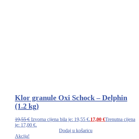
Klor granule Oxi Schock – Delphin
(1.2 kg)
19,55
€
Izvorna cijena bila je: 19,55 €.
17,00
€
Trenutna cijena
je: 17,00 €.
Dodaj u košaricu
Akcija!