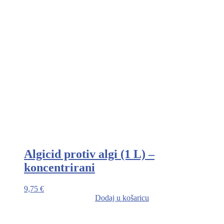
Algicid protiv algi (1 L) –
koncentrirani
9,75
€
Dodaj u košaricu