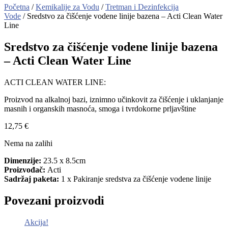
Početna
/
Kemikalije za Vodu
/
Tretman i Dezinfekcija
Vode
/ Sredstvo za čišćenje vodene linije bazena – Acti Clean Water
Line
Sredstvo za čišćenje vodene linije bazena
– Acti Clean Water Line
ACTI CLEAN WATER LINE:
Proizvod na alkalnoj bazi, iznimno učinkovit za čišćenje i uklanjanje
masnih i organskih masnoća, smoga i tvrdokorne prljavštine
12,75
€
Nema na zalihi
Dimenzije:
23.5 x 8.5cm
Proizvođač:
Acti
Sadržaj paketa:
1 x Pakiranje sredstva za čišćenje vodene linije
Povezani proizvodi
Akcija!