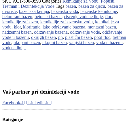
SKU
ACT-500-0593
Categories
Kemikalije za Vodu
,
Popusti
,
Tretman i Dezinfekcija Vode
Tags
bazen
,
bazen za djecu
,
bazen za
dvoriste
,
bazenska kemija
,
bazenska voda
,
bazenske kemikalije
,
betonirani bazen
,
betonski bazen
,
ciscenje vodene linije
,
floc
,
kemikalije za bazen
,
kemikalije za bazensku vodu
,
kemikalije za
vodu
,
klor
,
kloriranje
,
lako održavanje bazena
,
montazni bazen
,
nadzemni bazen
,
odrzavanje bazena
,
odrzavanje vode
,
održavanje
vode u bazenu
,
okrugli bazen
,
ph
,
plastični bazen
,
pool floc
,
tretman
vode
,
ukopani bazen
,
ukopni bazen
,
vanjski bazen
,
voda u bazenu
,
vodena linija
Vaš partner pri dezinfekciji vode
Facebook-f
Linkedin-in
Kategorije