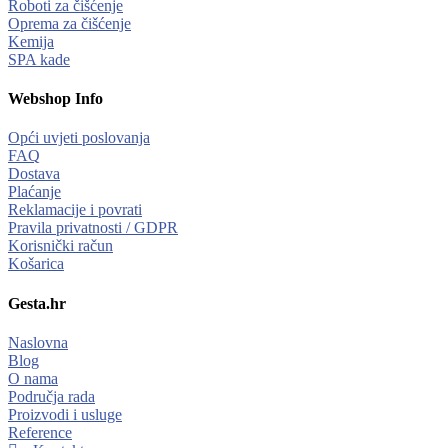
Roboti za čišćenje
Oprema za čišćenje
Kemija
SPA kade
Webshop Info
Opći uvjeti poslovanja
FAQ
Dostava
Plaćanje
Reklamacije i povrati
Pravila privatnosti / GDPR
Korisnički račun
Košarica
Gesta.hr
Naslovna
Blog
O nama
Područja rada
Proizvodi i usluge
Reference