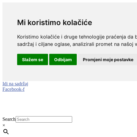
Mi koristimo kolačiće
Koristimo kolačiće i druge tehnologije praćenja da 
sadržaj i ciljane oglase, analizirali promet na našoj 
Slažem se
Odbijam
Promjeni moje postavke
Idi na sadržaj
Facebook-f
Search
×