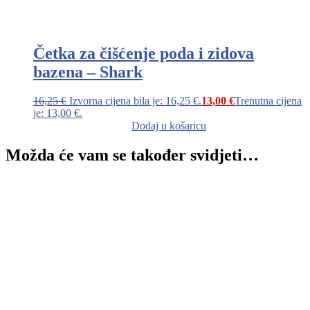
Četka za čišćenje poda i zidova
bazena – Shark
16,25
€
Izvorna cijena bila je: 16,25 €.
13,00
€
Trenutna cijena
je: 13,00 €.
Dodaj u košaricu
Možda će vam se također svidjeti…