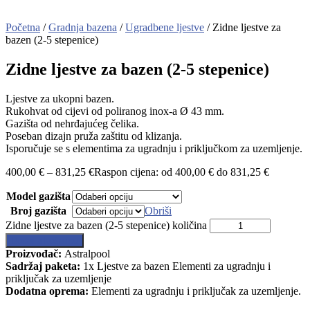
Početna
/
Gradnja bazena
/
Ugradbene ljestve
/ Zidne ljestve za
bazen (2-5 stepenice)
Zidne ljestve za bazen (2-5 stepenice)
Ljestve za ukopni bazen.
Rukohvat od cijevi od poliranog inox-a Ø 43 mm.
Gazišta od nehrđajućeg čelika.
Poseban dizajn pruža zaštitu od klizanja.
Isporučuje se s elementima za ugradnju i priključkom za uzemljenje.
400,00
€
–
831,25
€
Raspon cijena: od 400,00 € do 831,25 €
Model gazišta
Broj gazišta
Obriši
Zidne ljestve za bazen (2-5 stepenice) količina
Dodaj u košaricu
Proizvođač:
Astralpool
Sadržaj paketa:
1x Ljestve za bazen Elementi za ugradnju i
priključak za uzemljenje
Dodatna oprema:
Elementi za ugradnju i priključak za uzemljenje.