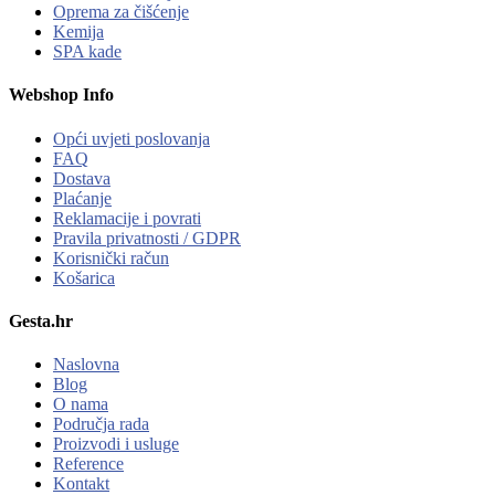
Oprema za čišćenje
Kemija
SPA kade
Webshop Info
Opći uvjeti poslovanja
FAQ
Dostava
Plaćanje
Reklamacije i povrati
Pravila privatnosti / GDPR
Korisnički račun
Košarica
Gesta.hr
Naslovna
Blog
O nama
Područja rada
Proizvodi i usluge
Reference
Kontakt