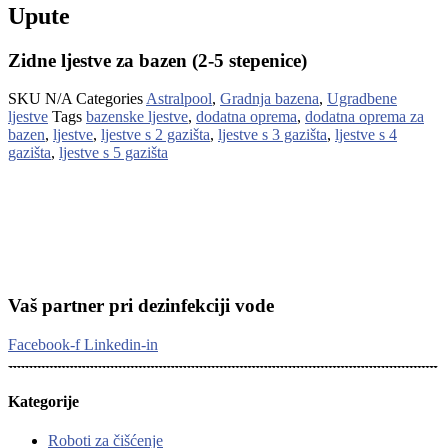
Upute
Zidne ljestve za bazen (2-5 stepenice)
SKU
N/A
Categories
Astralpool
,
Gradnja bazena
,
Ugradbene
ljestve
Tags
bazenske ljestve
,
dodatna oprema
,
dodatna oprema za
bazen
,
ljestve
,
ljestve s 2 gazišta
,
ljestve s 3 gazišta
,
ljestve s 4
gazišta
,
ljestve s 5 gazišta
Vaš partner pri dezinfekciji vode
Facebook-f
Linkedin-in
Kategorije
Roboti za čišćenje