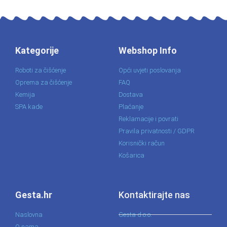
Kategorije
Webshop Info
Roboti za čišćenje
Opći uvjeti poslovanja
Oprema za čišćenje
FAQ
Kemija
Dostava
SPA kade
Plaćanje
Reklamacije i povrati
Pravila privatnosti / GDPR
Korisnički račun
Košarica
Gesta.hr
Kontaktirajte nas
Naslovna
Gesta d.o.o.
O nama