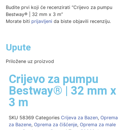
Budite prvi koji će recenzirati “Crijevo za pumpu
Bestway® | 32 mm x 3 m”
Morate biti
prijavljeni
da biste objavili recenziju.
Upute
Priložene uz proizvod
Crijevo za pumpu
Bestway® | 32 mm x
3 m
SKU
58369
Categories
Crijeva za Bazen
,
Oprema
za Bazene
,
Oprema za čišćenje
,
Oprema za male