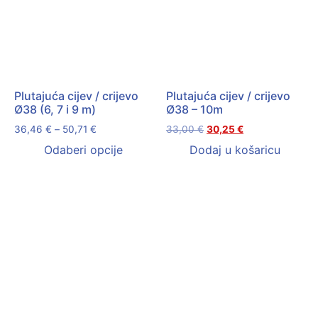
Plutajuća cijev / crijevo
Plutajuća cijev / crijevo
Ø38 (6, 7 i 9 m)
Ø38 – 10m
36,46
€
–
50,71
€
33,00
€
30,25
€
Odaberi opcije
Dodaj u košaricu