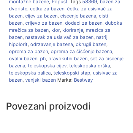
montažne bazene
,
Popusti
Tags
58369
,
bazen za
dvoriste
,
cetka za bazen
,
četka za usisivač za
bazen
,
cijev za bazen
,
ciscenje bazena
,
cisti
bazen
,
crijevo za bazen
,
dodaci za bazen
,
duboka
mrežica za bazen
,
klor
,
kloriranje
,
mrezica za
bazen
,
nastavak za usisivač za bazen
,
natrij
hipolorit
,
odrzavanje bazena
,
okrugli bazen
,
oprema za bazen
,
oprema za čišćenje bazena
,
ovalni bazen
,
ph
,
pravokutni bazen
,
set za ciscenje
bazena
,
teleskopska cijev
,
teleskopska drška
,
teleskopska palica
,
teleskopski stap
,
usisivac za
bazen
,
vanjski bazen
Marka:
Bestway
Povezani proizvodi